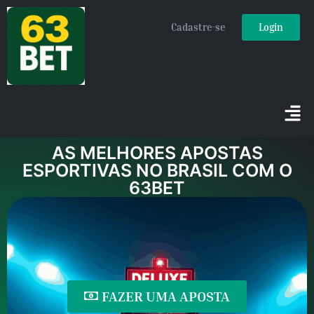
Cadastre-se
Login
AS MELHORES APOSTAS
ESPORTIVAS NO BRASIL COM O
63BET
FAZER UMA APOSTA