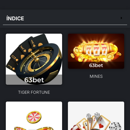
ÍNDICE
MINES
TIGER FORTUNE