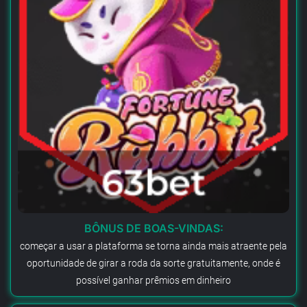
BÔNUS DE BOAS-VINDAS:
começar a usar a plataforma se torna ainda mais atraente pela
oportunidade de girar a roda da sorte gratuitamente, onde é
possível ganhar prêmios em dinheiro