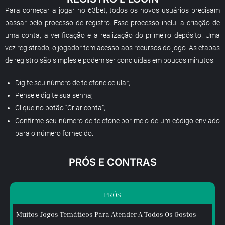
Para começar a jogar no 63bet, todos os novos usuários precisam
passar pelo processo de registro. Esse processo inclui a criação de
uma conta, a verificação e a realização do primeiro depósito. Uma
vez registrado, o jogador tem acesso aos recursos do jogo. As etapas
de registro são simples e podem ser concluídas em poucos minutos:
Digite seu número de telefone celular;
Pense e digite sua senha;
Clique no botão “Criar conta”;
Confirme seu número de telefone por meio de um código enviado
para o número fornecido.
PRÓS E CONTRAS
PRÓS
Muitos Jogos Temáticos Para Atender A Todos Os Gostos