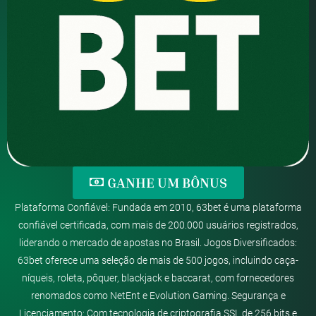
GANHE UM BÔNUS
Plataforma Confiável: Fundada em 2010, 63bet é uma plataforma
confiável certificada, com mais de 200.000 usuários registrados,
liderando o mercado de apostas no Brasil. Jogos Diversificados:
63bet oferece uma seleção de mais de 500 jogos, incluindo caça-
níqueis, roleta, pôquer, blackjack e baccarat, com fornecedores
renomados como NetEnt e Evolution Gaming. Segurança e
Licenciamento: Com tecnologia de criptografia SSL de 256 bits e