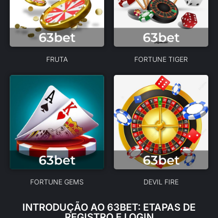
FRUTA
FORTUNE TIGER
FORTUNE GEMS
DEVIL FIRE
INTRODUÇÃO AO 63BET: ETAPAS DE
REGISTRO E LOGIN