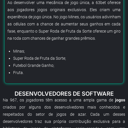
Ao desenvolver uma mecânica de jogo única, a 63bet oferece
aos jogadores jogos originais exclusivos. Eles criam uma
experiência de jogo única. No jogo Mines, os usuários adivinham
as células com a chance de aumentar seus ganhos em cada
fase, enquanto o Super Roda de Fruta da Sorte oferece um giro
na roda com chances de ganhar grandes prêmios.
Minas;
Super Roda de Fruta da Sorte;
Futebol Grande Ganho;
Fruta.
DESENVOLVEDORES DE SOFTWARE
Na 967, os jogadores têm acesso a uma ampla gama de
jogos
criados por alguns dos desenvolvedores mais conhecidos e
respeitados do setor de jogos de azar. Cada um desses
desenvolvedores traz sua própria contribuição exclusiva para a